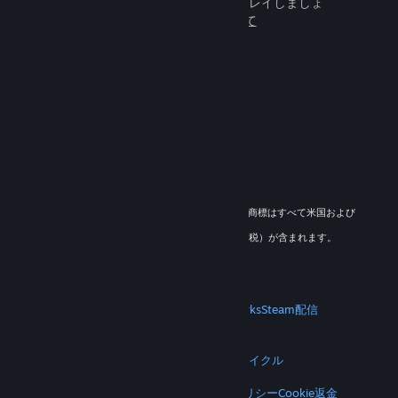
百万人もの新しいフレンドとプレイしましょ
う。
Steamについて
© 2026 Valve Corporation. All rights reserved. 商標はすべて米国および
その他の国の各社が所有します。
適用地域においては全ての価格にVAT（付加価値税）が含まれます。
モバイルアプリをダウンロード
STEAM
Steamについて
Steam利用規約
Steamworks
Steam配信
ギフトカード
VALVE
Valveについて
採用情報
ハードウェア
リサイクル
法的情報
プライバシー
アクセシビリティ
通知とポリシー
Cookie
返金