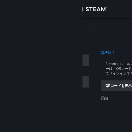
サインイン
ストア
イン
コミュニティ
ログイン
新機能！
詳細
Steamモバイ
ーは、QRコー
サポート
てサインインで
QRコードを表示
言語を変更
ントを記憶する
詳細
Steamモバイルアプリを入手
ログイン
デスクトップウェブサイトを表示
ログインできません、助けてください