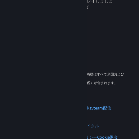
百万人もの新しいフレンドとプレイしましょ
う。
Steamについて
© 2026 Valve Corporation. All rights reserved. 商標はすべて米国および
その他の国の各社が所有します。
適用地域においては全ての価格にVAT（付加価値税）が含まれます。
モバイルアプリをダウンロード
STEAM
Steamについて
Steam利用規約
Steamworks
Steam配信
ギフトカード
VALVE
Valveについて
採用情報
ハードウェア
リサイクル
法的情報
プライバシー
アクセシビリティ
通知とポリシー
Cookie
返金