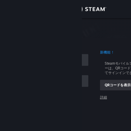
サインイン
ストア
イン
コミュニティ
ログイン
新機能！
詳細
Steamモバイ
ーは、QRコー
サポート
てサインインで
QRコードを表示
言語を変更
ントを記憶する
詳細
Steamモバイルアプリを入手
ログイン
デスクトップウェブサイトを表示
ログインできません、助けてください