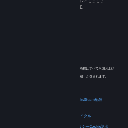
百万人もの新しいフレンドとプレイしましょ
う。
Steamについて
© 2026 Valve Corporation. All rights reserved. 商標はすべて米国および
その他の国の各社が所有します。
適用地域においては全ての価格にVAT（付加価値税）が含まれます。
モバイルアプリをダウンロード
STEAM
Steamについて
Steam利用規約
Steamworks
Steam配信
ギフトカード
VALVE
Valveについて
採用情報
ハードウェア
リサイクル
法的情報
プライバシー
アクセシビリティ
通知とポリシー
Cookie
返金