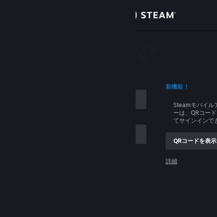
サインイン
ストア
イン
コミュニティ
ログイン
新機能！
詳細
Steamモバイ
ーは、QRコー
サポート
てサインインで
QRコードを表示
言語を変更
ントを記憶する
詳細
Steamモバイルアプリを入手
ログイン
デスクトップウェブサイトを表示
ログインできません、助けてください