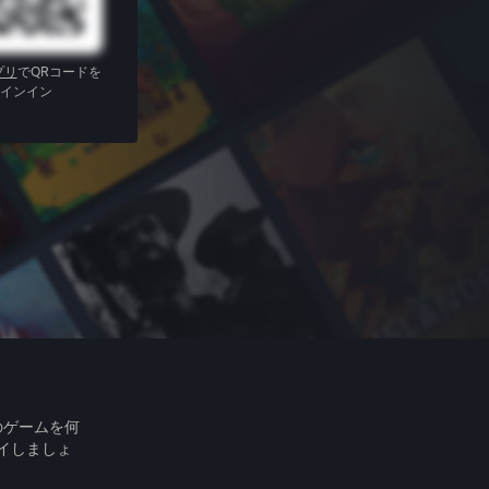
プリ
でQRコードを
インイン
のゲームを何
イしましょ