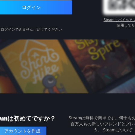
ログイン
Steamモバイルア
使用してサ
ログインできません、助けてください
eamは初めてですか？
Steamは無料で簡単です。何千も
百万人もの新しいフレンドとプレ
う。
Steamについて
アカウントを作成