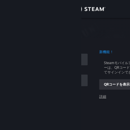
サインイン
ストア
イン
コミュニティ
ログイン
新機能！
詳細
Steamモバイ
ーは、QRコー
サポート
てサインインで
QRコードを表示
言語を変更
ントを記憶する
詳細
Steamモバイルアプリを入手
ログイン
デスクトップウェブサイトを表示
ログインできません、助けてください