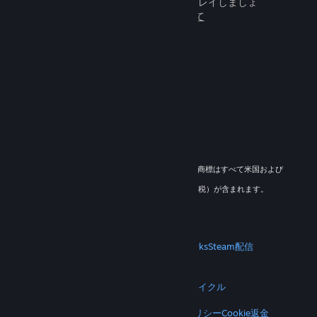
百万人もの新しいフレンドとプレイしましょ
う。
Steamについて
© 2026 Valve Corporation. All rights reserved. 商標はすべて米国および
その他の国の各社が所有します。
適用地域においては全ての価格にVAT（付加価値税）が含まれます。
モバイルアプリをダウンロード
STEAM
Steamについて
Steam利用規約
Steamworks
Steam配信
ギフトカード
VALVE
Valveについて
採用情報
ハードウェア
リサイクル
法的情報
プライバシー
アクセシビリティ
通知とポリシー
Cookie
返金