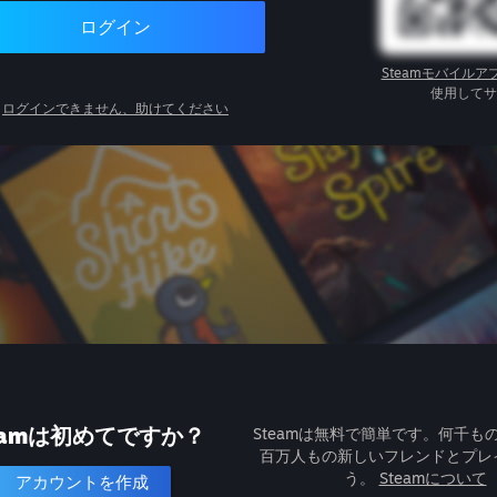
ログイン
Steamモバイルア
使用してサ
ログインできません、助けてください
eamは初めてですか？
Steamは無料で簡単です。何千も
百万人もの新しいフレンドとプレ
う。
Steamについて
アカウントを作成