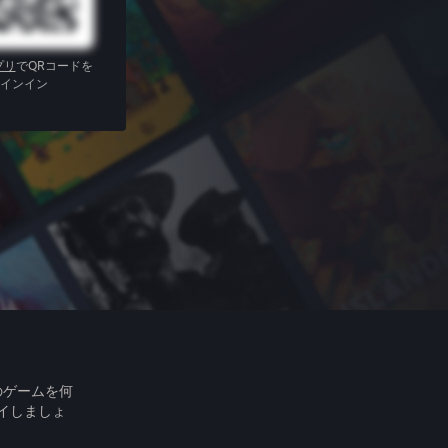
プリ
でQRコードを
インイン
のゲームを何
イしましょ