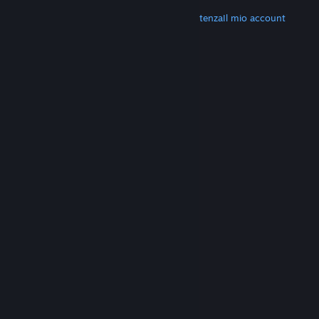
ALTRO
Scarica Steam
Scarica le app mobili
Assistenza
Il mio account