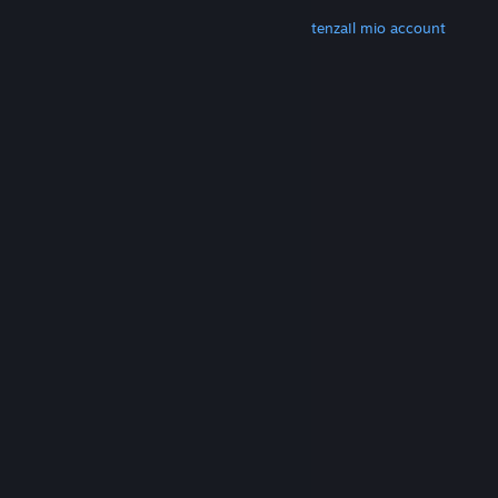
ALTRO
Scarica Steam
Scarica le app mobili
Assistenza
Il mio account