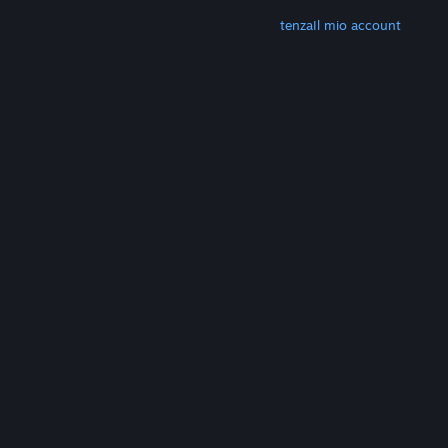
ALTRO
Scarica Steam
Scarica le app mobili
Assistenza
Il mio account