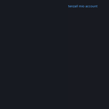
ALTRO
Scarica Steam
Scarica le app mobili
Assistenza
Il mio account