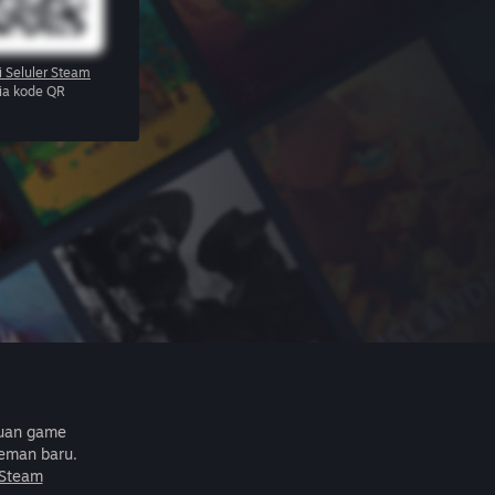
i Seluler Steam
via kode QR
buan game
eman baru.
 Steam