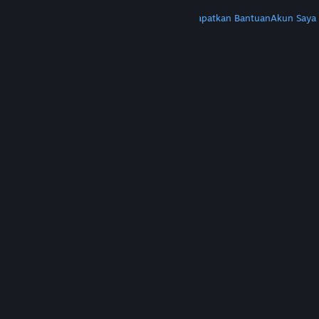
LAINNYA
Instal Steam
Dapatkan Aplikasi Seluler
Dapatkan Bantuan
Akun Saya
© Valve Corporation. Hak cipta dilindungi Undang-
Undang. Semua merek dagang merupakan hak
pemilik dari negara AS dan negara lainnya.
Kebijakan Privasi
|
Legal
|
Aksesibilitas
|
Perjanjian Pelanggan Steam
|
Pengembalian Dana
|
Cookie