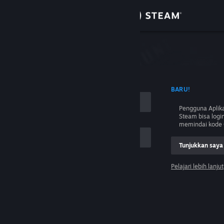
Login
Toko
Komunitas
 NAMA AKUN
BARU!
Tentang
Pengguna Aplika
Steam bisa logi
Bantuan
memindai kode 
Tunjukkan saya
Ubah bahasa
Pelajari lebih lanjut
Dapatkan Aplikasi Seluler Steam
Login
Lihat situs web desktop
Tolong, saya tidak bisa login