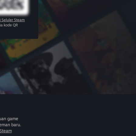
i Seluler Steam
via kode QR
buan game
eman baru.
 Steam