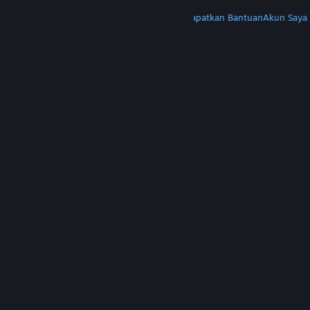
LAINNYA
Instal Steam
Dapatkan Aplikasi Seluler
Dapatkan Bantuan
Akun Saya
© Valve Corporation. Hak cipta dilindungi Undang-
Undang. Semua merek dagang merupakan hak
pemilik dari negara AS dan negara lainnya.
Kebijakan Privasi
|
Legal
|
Aksesibilitas
|
Perjanjian Pelanggan Steam
|
Pengembalian Dana
|
Cookie