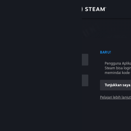
Login
Toko
Komunitas
 NAMA AKUN
BARU!
Tentang
Pengguna Aplika
Steam bisa logi
Bantuan
memindai kode 
Tunjukkan saya
Ubah bahasa
Pelajari lebih lanjut
Dapatkan Aplikasi Seluler Steam
Login
Lihat situs web desktop
Tolong, saya tidak bisa login