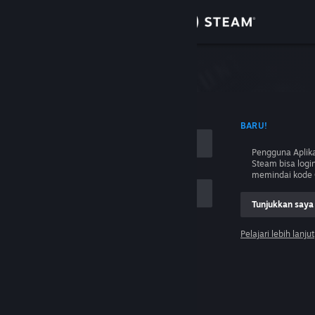
Login
Toko
Komunitas
 NAMA AKUN
BARU!
Tentang
Pengguna Aplika
Steam bisa logi
Bantuan
memindai kode 
Tunjukkan saya
Ubah bahasa
Pelajari lebih lanjut
Dapatkan Aplikasi Seluler Steam
Login
Lihat situs web desktop
Tolong, saya tidak bisa login