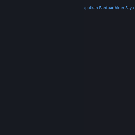
LAINNYA
Instal Steam
Dapatkan Aplikasi Seluler
Dapatkan Bantuan
Akun Saya
© Valve Corporation. Hak cipta dilindungi Undang-
Undang. Semua merek dagang merupakan hak
pemilik dari negara AS dan negara lainnya.
Kebijakan Privasi
|
Legal
|
Aksesibilitas
|
Perjanjian Pelanggan Steam
|
Pengembalian Dana
|
Cookie