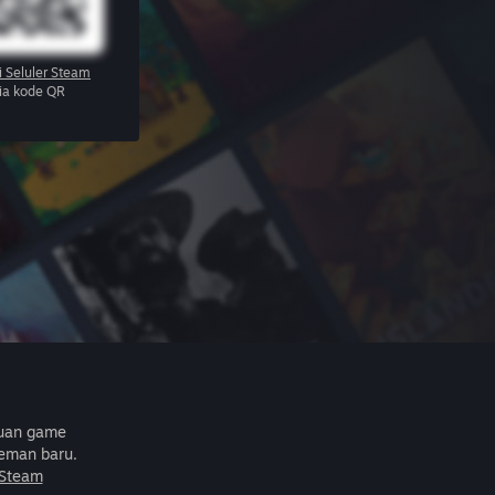
i Seluler Steam
via kode QR
buan game
eman baru.
 Steam