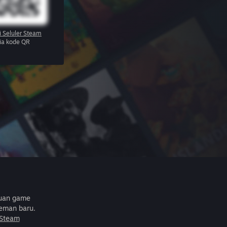
i Seluler Steam
via kode QR
buan game
eman baru.
 Steam