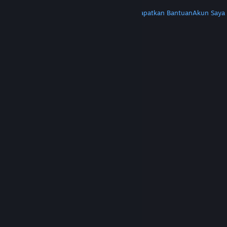
LAINNYA
Instal Steam
Dapatkan Aplikasi Seluler
Dapatkan Bantuan
Akun Saya
© Valve Corporation. Hak cipta dilindungi Undang-
Undang. Semua merek dagang merupakan hak
pemilik dari negara AS dan negara lainnya.
Kebijakan Privasi
|
Legal
|
Aksesibilitas
|
Perjanjian Pelanggan Steam
|
Pengembalian Dana
|
Cookie