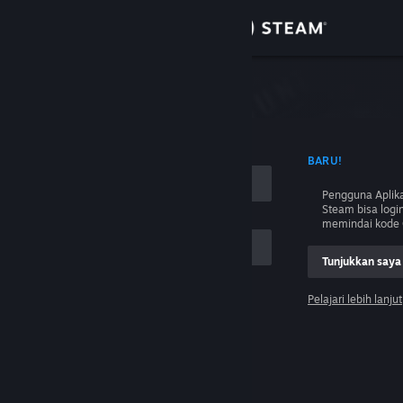
Login
Toko
Komunitas
 NAMA AKUN
BARU!
Tentang
Pengguna Aplika
Steam bisa logi
Bantuan
memindai kode 
Tunjukkan saya
Ubah bahasa
Pelajari lebih lanjut
Dapatkan Aplikasi Seluler Steam
Login
Lihat situs web desktop
Tolong, saya tidak bisa login