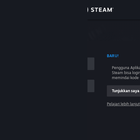
Login
Toko
Komunitas
 NAMA AKUN
BARU!
Tentang
Pengguna Aplika
Steam bisa logi
Bantuan
memindai kode 
Tunjukkan saya
Ubah bahasa
Pelajari lebih lanjut
Dapatkan Aplikasi Seluler Steam
Login
Lihat situs web desktop
Tolong, saya tidak bisa login