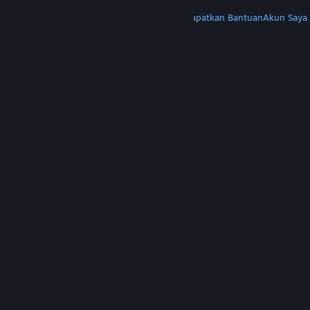
LAINNYA
Instal Steam
Dapatkan Aplikasi Seluler
Dapatkan Bantuan
Akun Saya
© Valve Corporation. Hak cipta dilindungi Undang-
Undang. Semua merek dagang merupakan hak
pemilik dari negara AS dan negara lainnya.
Kebijakan Privasi
|
Legal
|
Aksesibilitas
|
Perjanjian Pelanggan Steam
|
Pengembalian Dana
|
Cookie