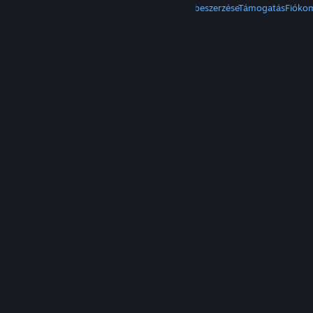
A Steam beszerzése
Mobilalkalmazások beszerzése
Támogatás
Fióko
© Valve Corporation. Minden jog fenntartva. A
védjegyek jogos tulajdonosaiké az Egyesült
Államokban és más országokban.
Adatvédelmi
szabályzat
|
Jogi információk
|
Hozzáférhetőség
|
Steam előfizetői szerződés
|
Visszatérítések
|
Sütik