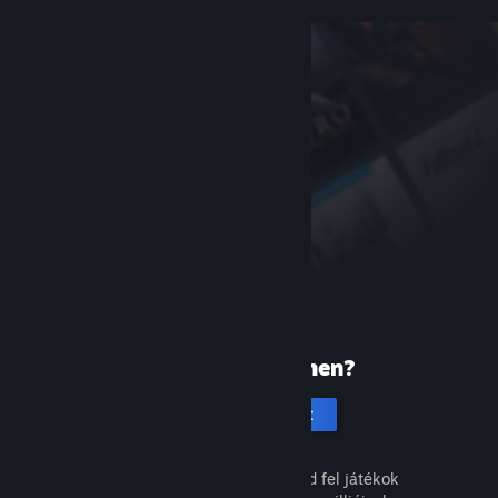
Új vagy a Steamen?
Hozz létre fiókot
Ingyenes és egyszerű. Fedezd fel játékok