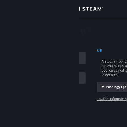
Bejelentkezés
Áruház
tkezés
Közösség
NÉVVEL
ÚJ!
Névjegy
A Steam mobila
használók QR-k
Támogatás
beolvasásával i
jelentkezni.
Nyelvváltás
Mutass egy QR
ám
A Steam mobilalkalmazás beszerzése
További információ
Belépés
Asztali weboldalra váltás
Segítség, nem tudok bejelentkezni