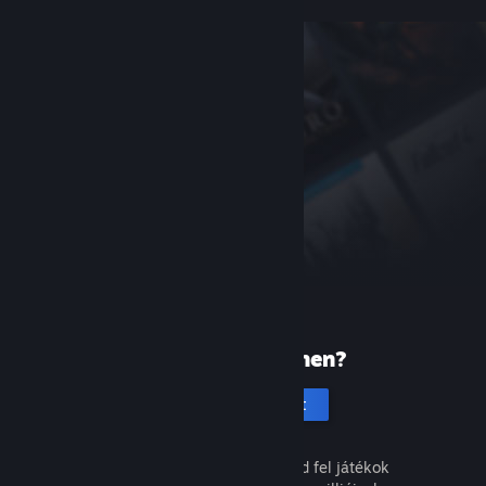
Új vagy a Steamen?
Hozz létre fiókot
Ingyenes és egyszerű. Fedezd fel játékok