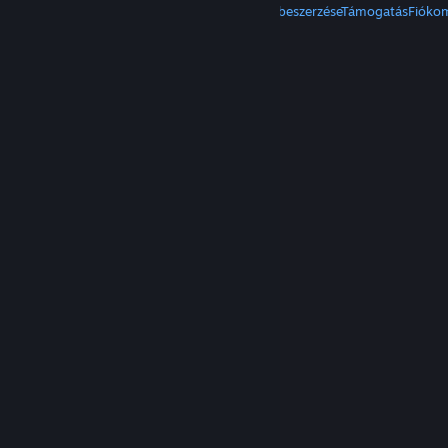
A Steam beszerzése
Mobilalkalmazások beszerzése
Támogatás
Fióko
© Valve Corporation. Minden jog fenntartva. A
védjegyek jogos tulajdonosaiké az Egyesült
Államokban és más országokban.
Adatvédelmi
szabályzat
|
Jogi információk
|
Hozzáférhetőség
|
Steam előfizetői szerződés
|
Visszatérítések
|
Sütik