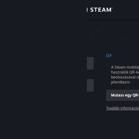
Bejelentkezés
Áruház
tkezés
Közösség
NÉVVEL
ÚJ!
Névjegy
A Steam mobila
használók QR-k
Támogatás
beolvasásával i
jelentkezni.
Nyelvváltás
Mutass egy QR
ám
A Steam mobilalkalmazás beszerzése
További információ
Belépés
Asztali weboldalra váltás
Segítség, nem tudok bejelentkezni