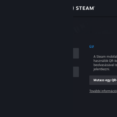
Bejelentkezés
Áruház
tkezés
Közösség
NÉVVEL
ÚJ!
Névjegy
A Steam mobila
használók QR-k
Támogatás
beolvasásával i
jelentkezni.
Nyelvváltás
Mutass egy QR
ám
A Steam mobilalkalmazás beszerzése
További információ
Belépés
Asztali weboldalra váltás
Segítség, nem tudok bejelentkezni