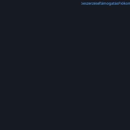
A Steam beszerzése
Mobilalkalmazások beszerzése
Támogatás
Fióko
© Valve Corporation. Minden jog fenntartva. A
védjegyek jogos tulajdonosaiké az Egyesült
Államokban és más országokban.
Adatvédelmi
szabályzat
|
Jogi információk
|
Hozzáférhetőség
|
Steam előfizetői szerződés
|
Visszatérítések
|
Sütik