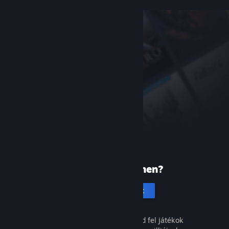
Új vagy a Steamen?
Hozz létre fiókot
Ingyenes és egyszerű. Fedezd fel játékok