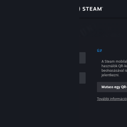
Bejelentkezés
Áruház
tkezés
Közösség
NÉVVEL
ÚJ!
Névjegy
A Steam mobila
használók QR-k
Támogatás
beolvasásával i
jelentkezni.
Nyelvváltás
Mutass egy QR
ám
A Steam mobilalkalmazás beszerzése
További információ
Belépés
Asztali weboldalra váltás
Segítség, nem tudok bejelentkezni