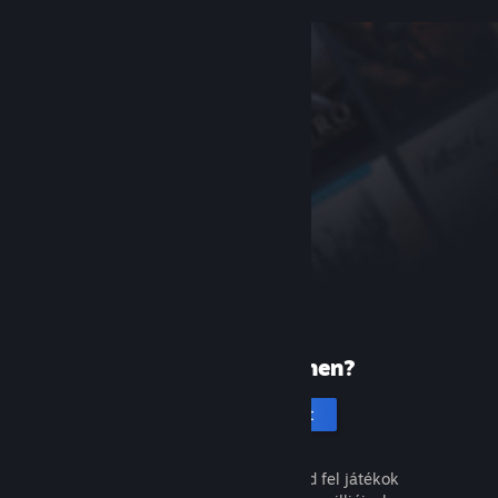
Új vagy a Steamen?
Hozz létre fiókot
Ingyenes és egyszerű. Fedezd fel játékok