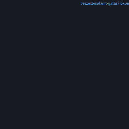
A Steam beszerzése
Mobilalkalmazások beszerzése
Támogatás
Fióko
© Valve Corporation. Minden jog fenntartva. A
védjegyek jogos tulajdonosaiké az Egyesült
Államokban és más országokban.
Adatvédelmi
szabályzat
|
Jogi információk
|
Hozzáférhetőség
|
Steam előfizetői szerződés
|
Visszatérítések
|
Sütik