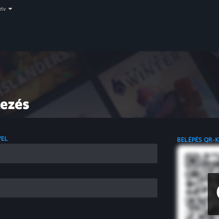
elv
kezés
VEL
BELÉPÉS QR-