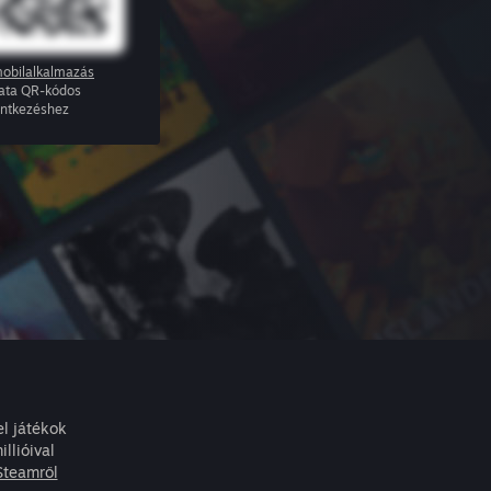
obilalkalmazás
ata QR-kódos
entkezéshez
l játékok
llióival
Steamről