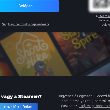
Belépés
A
Steam m
használ
Segítség, nem tudok bejelentkezni
bejel
j vagy a Steamen?
Ingyenes és egyszerű. Fedezd fe
ezreit, amelyeket új barátok mi
játszhatsz.
Tudj meg többet a 
Hozz létre fiókot