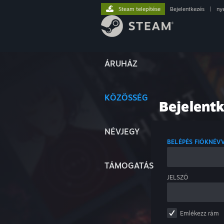
Steam telepítése
Bejelentkezés
|
ny
ÁRUHÁZ
KÖZÖSSÉG
Bejelent
NÉVJEGY
BELÉPÉS FIÓKNÉV
TÁMOGATÁS
JELSZÓ
Emlékezz rám