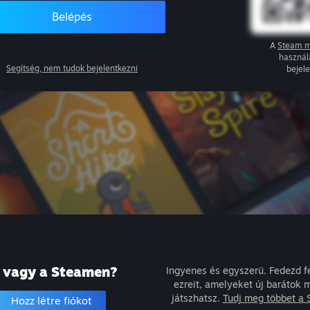
Belépés
A
Steam m
használ
Segítség, nem tudok bejelentkezni
bejel
j vagy a Steamen?
Ingyenes és egyszerű. Fedezd fe
ezreit, amelyeket új barátok mi
játszhatsz.
Tudj meg többet a 
Hozz létre fiókot