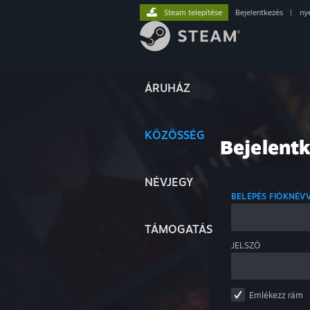
Steam telepítése
Bejelentkezés
|
ny
ÁRUHÁZ
KÖZÖSSÉG
Bejelent
NÉVJEGY
BELÉPÉS FIÓKNÉV
TÁMOGATÁS
JELSZÓ
Emlékezz rám