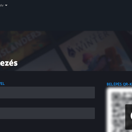
elv
kezés
VEL
BELÉPÉS QR-