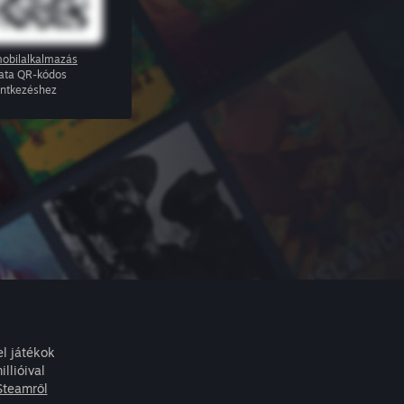
obilalkalmazás
ata QR-kódos
entkezéshez
l játékok
llióival
Steamről