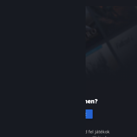
Új vagy a Steamen?
Hozz létre fiókot
Ingyenes és egyszerű. Fedezd fel játékok