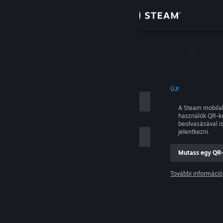
Bejelentkezés
Áruház
tkezés
Közösség
NÉVVEL
ÚJ!
Névjegy
A Steam mobila
használók QR-k
Támogatás
beolvasásával i
jelentkezni.
Nyelvváltás
Mutass egy QR
ám
A Steam mobilalkalmazás beszerzése
További információ
Belépés
Asztali weboldalra váltás
Segítség, nem tudok bejelentkezni