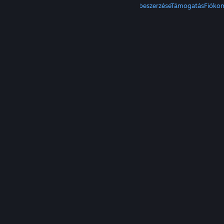
A Steam beszerzése
Mobilalkalmazások beszerzése
Támogatás
Fióko
© Valve Corporation. Minden jog fenntartva. A
védjegyek jogos tulajdonosaiké az Egyesült
Államokban és más országokban.
Adatvédelmi
szabályzat
|
Jogi információk
|
Hozzáférhetőség
|
Steam előfizetői szerződés
|
Visszatérítések
|
Sütik