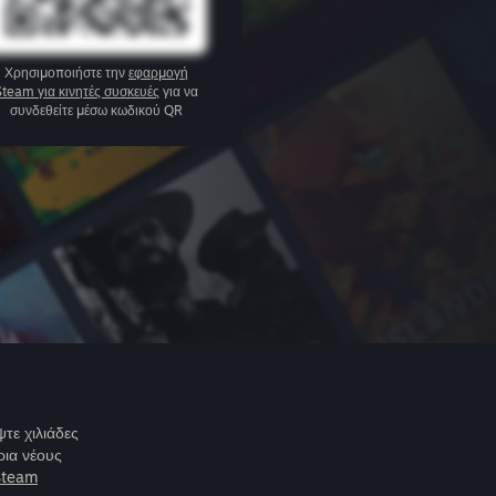
Χρησιμοποιήστε την
εφαρμογή
Steam για κινητές συσκευές
για να
συνδεθείτε μέσω κωδικού QR
τε χιλιάδες
ρια νέους
Steam