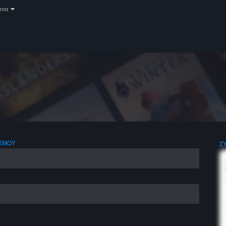
σσα
ΑΣΜΟΎ
Σ