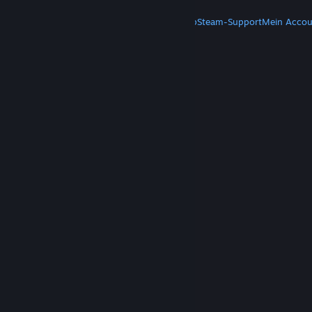
MEHR
Steam herunterladen
Steam-Mobile-App
Steam-Support
Mein Accou
© Valve Corporation. Alle Rechte vorbehalten. Alle
Marken sind Eigentum ihrer jeweiligen Besitzer in
den USA und anderen Ländern.
Datenschutzrichtlinien
|
Rechtliches
|
Barrierefreiheit
|
Steam-Nutzungsvertrag
|