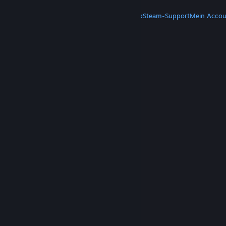
MEHR
Steam herunterladen
Steam-Mobile-App
Steam-Support
Mein Accou
© Valve Corporation. Alle Rechte vorbehalten. Alle
Marken sind Eigentum ihrer jeweiligen Besitzer in
den USA und anderen Ländern.
Datenschutzrichtlinien
|
Rechtliches
|
Barrierefreiheit
|
Steam-Nutzungsvertrag
|