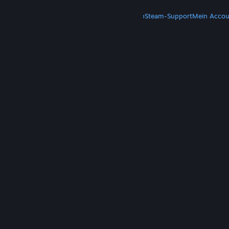
MEHR
Steam herunterladen
Steam-Mobile-App
Steam-Support
Mein Accou
© Valve Corporation. Alle Rechte vorbehalten. Alle
Marken sind Eigentum ihrer jeweiligen Besitzer in
den USA und anderen Ländern.
Datenschutzrichtlinien
|
Rechtliches
|
Barrierefreiheit
|
Steam-Nutzungsvertrag
|