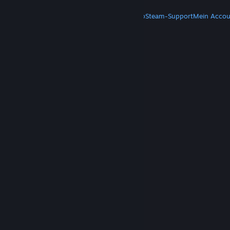
MEHR
Steam herunterladen
Steam-Mobile-App
Steam-Support
Mein Accou
© Valve Corporation. Alle Rechte vorbehalten. Alle
Marken sind Eigentum ihrer jeweiligen Besitzer in
den USA und anderen Ländern.
Datenschutzrichtlinien
|
Rechtliches
|
Barrierefreiheit
|
Steam-Nutzungsvertrag
|