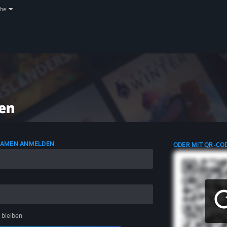
che
en
NAMEN ANMELDEN
ODER MIT QR-CO
 bleiben