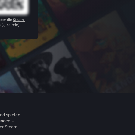
über die
Steam-
 (QR-Code).
nd spielen
unden –
er Steam