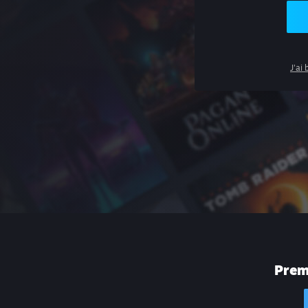
J'ai
Premi