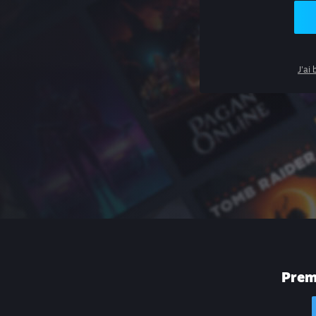
J'ai
Premi