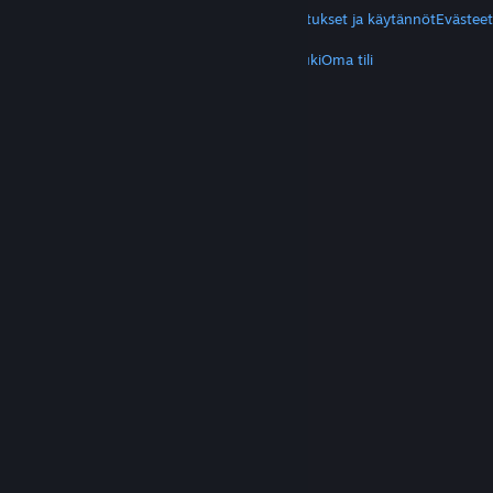
Yksityisyys
Helppokäyttötoiminnot
Ilmoitukset ja käytännöt
Evästeet
LISÄTIETOA
Hanki Steam
Mobiilisovellukset
Asiakastuki
Oma tili
© Valve Corporation. Kaikki oikeudet pidätetään.
Kaikki tavaramerkit ovat omistajiensa omaisuutta
Yhdysvalloissa ja kaikkialla maailmassa.