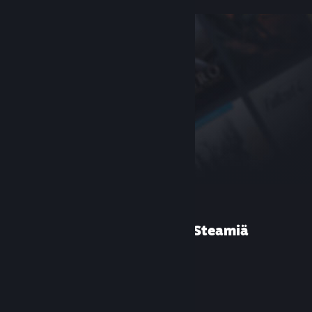
Etkö ole käyttänyt Steamiä
aiemmin?
Luo tili