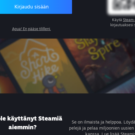
Kirjaudu sisään
Käytä
Steam-
kirjautuaksesi
Apua! En pääse tililleni.
ole käyttänyt Steamiä
Se on ilmaista ja helppoa. Löyd
aiemmin?
pelejä ja pelaa miljoonien uusien
kanssa.
Lue lisää Steami