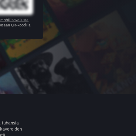
mobiilisovellusta
 sisään QR-koodilla
ä tuhansia
 kavereiden
stä