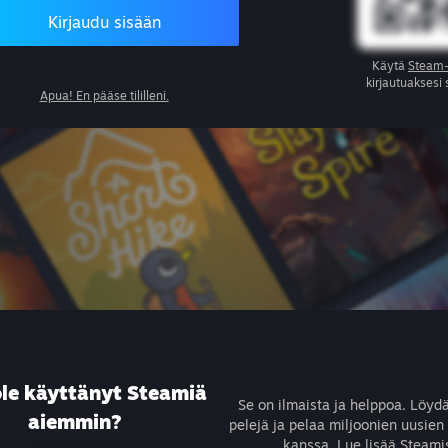
Kirjaudu sisään
Käytä
Steam-
kirjautuaksesi
Apua! En pääse tililleni.
ole käyttänyt Steamiä
Se on ilmaista ja helppoa. Löyd
aiemmin?
pelejä ja pelaa miljoonien uusien
kanssa.
Lue lisää Steami