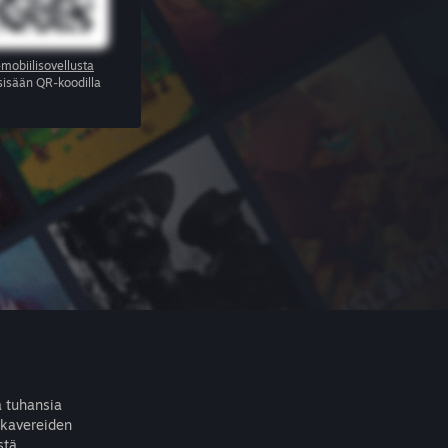
mobiilisovellusta
 sisään QR-koodilla
ä tuhansia
 kavereiden
stä