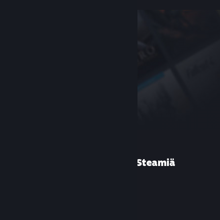
Etkö ole käyttänyt Steamiä
aiemmin?
Luo tili