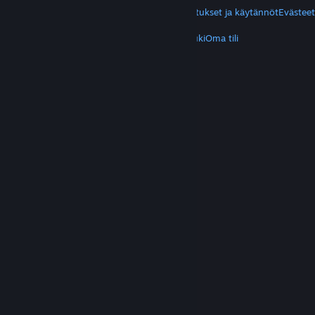
Yksityisyys
Helppokäyttötoiminnot
Ilmoitukset ja käytännöt
Evästeet
LISÄTIETOA
Hanki Steam
Mobiilisovellukset
Asiakastuki
Oma tili
© Valve Corporation. Kaikki oikeudet pidätetään.
Kaikki tavaramerkit ovat omistajiensa omaisuutta
Yhdysvalloissa ja kaikkialla maailmassa.