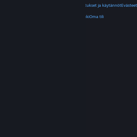
Yksityisyys
Helppokäyttötoiminnot
Ilmoitukset ja käytännöt
Evästeet
LISÄTIETOA
Hanki Steam
Mobiilisovellukset
Asiakastuki
Oma tili
© Valve Corporation. Kaikki oikeudet pidätetään.
Kaikki tavaramerkit ovat omistajiensa omaisuutta
Yhdysvalloissa ja kaikkialla maailmassa.