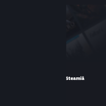
Etkö ole käyttänyt Steamiä
aiemmin?
Luo tili