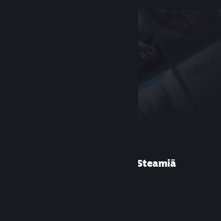
Etkö ole käyttänyt Steamiä
aiemmin?
Luo tili