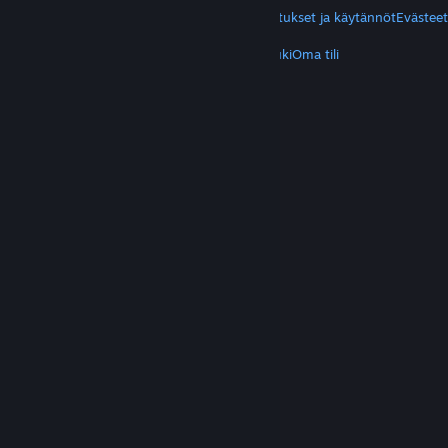
Yksityisyys
Helppokäyttötoiminnot
Ilmoitukset ja käytännöt
Evästeet
LISÄTIETOA
Hanki Steam
Mobiilisovellukset
Asiakastuki
Oma tili
© Valve Corporation. Kaikki oikeudet pidätetään.
Kaikki tavaramerkit ovat omistajiensa omaisuutta
Yhdysvalloissa ja kaikkialla maailmassa.