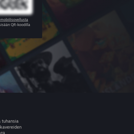
mobiilisovellusta
 sisään QR-koodilla
ä tuhansia
 kavereiden
stä