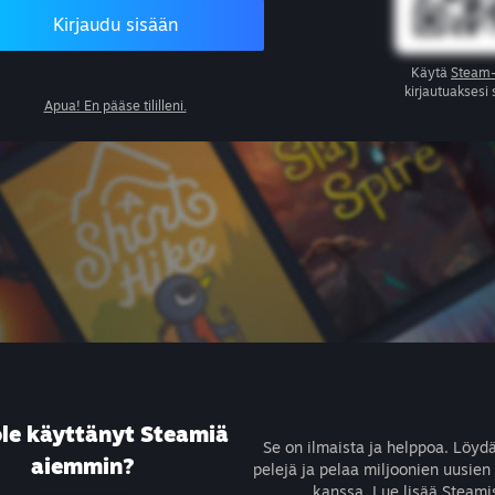
Kirjaudu sisään
Käytä
Steam-
kirjautuaksesi
Apua! En pääse tililleni.
ole käyttänyt Steamiä
Se on ilmaista ja helppoa. Löyd
aiemmin?
pelejä ja pelaa miljoonien uusien
kanssa.
Lue lisää Steami