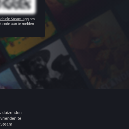
obiele Steam-app
om
R-code aan te melden
ek duizenden
vrienden te
r Steam