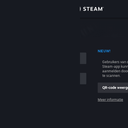
Inloggen
Winkel
n
Community
T ACCOUNTNAAM
NIEUW!
Over
Gebruikers van 
Steam-app kunn
Ondersteuning
aanmelden door
te scannen.
Taal wijzigen
QR-code weerg
e
Download de mobiele Steam-app
Meer informatie
Inloggen
Desktopwebsite weergeven
Help, ik kan niet inloggen