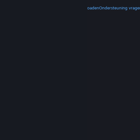
MEER
Steam downloaden
Mobiele apps downloaden
Ondersteuning vrage
© Valve Corporation. Alle rechten voorbehouden.
Alle handelsmerken zijn eigendom van hun
respectieve eigenaren in de Verenigde Staten en
andere landen.
Privacybeleid
|
Juridische
informatie
|
Toegankelijkheid
|
Steam Subscriber
Agreement
|
Terugbetalingen
|
Cookies