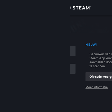
Inloggen
Winkel
n
Community
T ACCOUNTNAAM
NIEUW!
Over
Gebruikers van 
Steam-app kunn
Ondersteuning
aanmelden door
te scannen.
Taal wijzigen
QR-code weerg
e
Download de mobiele Steam-app
Meer informatie
Inloggen
Desktopwebsite weergeven
Help, ik kan niet inloggen