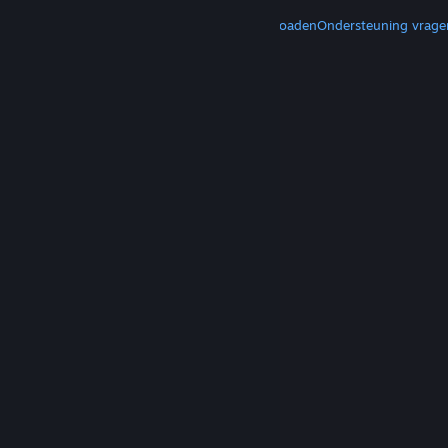
MEER
Steam downloaden
Mobiele apps downloaden
Ondersteuning vrage
© Valve Corporation. Alle rechten voorbehouden.
Alle handelsmerken zijn eigendom van hun
respectieve eigenaren in de Verenigde Staten en
andere landen.
Privacybeleid
|
Juridische
informatie
|
Toegankelijkheid
|
Steam Subscriber
Agreement
|
Terugbetalingen
|
Cookies