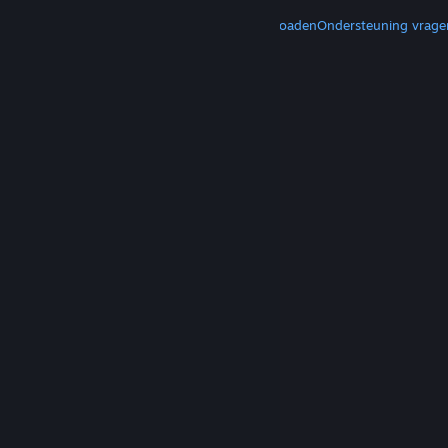
MEER
Steam downloaden
Mobiele apps downloaden
Ondersteuning vrage
© Valve Corporation. Alle rechten voorbehouden.
Alle handelsmerken zijn eigendom van hun
respectieve eigenaren in de Verenigde Staten en
andere landen.
Privacybeleid
|
Juridische
informatie
|
Toegankelijkheid
|
Steam Subscriber
Agreement
|
Terugbetalingen
|
Cookies