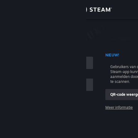
Inloggen
Winkel
n
Community
T ACCOUNTNAAM
NIEUW!
Over
Gebruikers van 
Steam-app kunn
Ondersteuning
aanmelden door
te scannen.
Taal wijzigen
QR-code weerg
e
Download de mobiele Steam-app
Meer informatie
Inloggen
Desktopwebsite weergeven
Help, ik kan niet inloggen