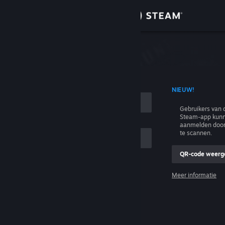
Inloggen
Winkel
n
Community
T ACCOUNTNAAM
NIEUW!
Over
Gebruikers van 
Steam-app kunn
Ondersteuning
aanmelden door
te scannen.
Taal wijzigen
QR-code weerg
e
Download de mobiele Steam-app
Meer informatie
Inloggen
Desktopwebsite weergeven
Help, ik kan niet inloggen