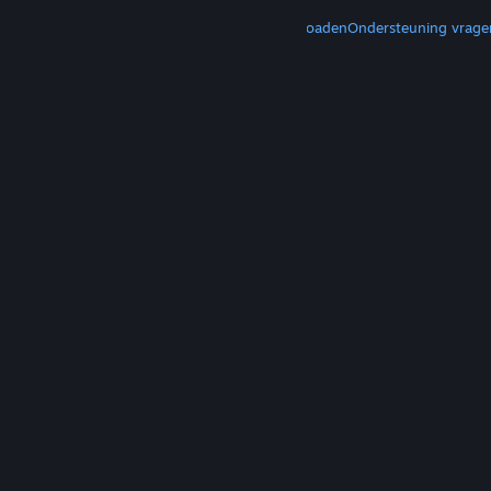
MEER
Steam downloaden
Mobiele apps downloaden
Ondersteuning vrage
© Valve Corporation. Alle rechten voorbehouden.
Alle handelsmerken zijn eigendom van hun
respectieve eigenaren in de Verenigde Staten en
andere landen.
Privacybeleid
|
Juridische
informatie
|
Toegankelijkheid
|
Steam Subscriber
Agreement
|
Terugbetalingen
|
Cookies