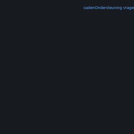
MEER
Steam downloaden
Mobiele apps downloaden
Ondersteuning vrage
© Valve Corporation. Alle rechten voorbehouden.
Alle handelsmerken zijn eigendom van hun
respectieve eigenaren in de Verenigde Staten en
andere landen.
Privacybeleid
|
Juridische
informatie
|
Toegankelijkheid
|
Steam Subscriber
Agreement
|
Terugbetalingen
|
Cookies