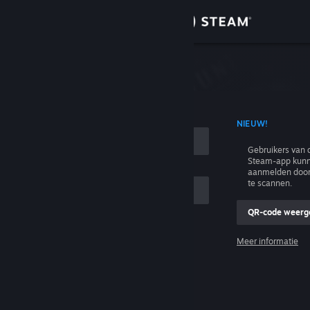
Inloggen
Winkel
n
Community
T ACCOUNTNAAM
NIEUW!
Over
Gebruikers van 
Steam-app kunn
Ondersteuning
aanmelden door
te scannen.
Taal wijzigen
QR-code weerg
e
Download de mobiele Steam-app
Meer informatie
Inloggen
Desktopwebsite weergeven
Help, ik kan niet inloggen