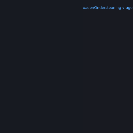
MEER
Steam downloaden
Mobiele apps downloaden
Ondersteuning vrage
© Valve Corporation. Alle rechten voorbehouden.
Alle handelsmerken zijn eigendom van hun
respectieve eigenaren in de Verenigde Staten en
andere landen.
Privacybeleid
|
Juridische
informatie
|
Toegankelijkheid
|
Steam Subscriber
Agreement
|
Terugbetalingen
|
Cookies