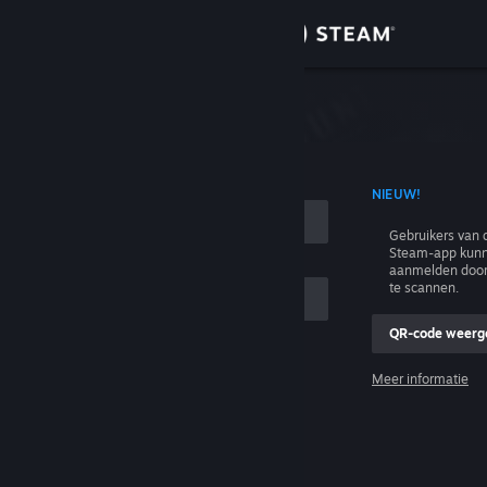
Inloggen
Winkel
n
Community
T ACCOUNTNAAM
NIEUW!
Over
Gebruikers van 
Steam-app kunn
Ondersteuning
aanmelden door
te scannen.
Taal wijzigen
QR-code weerg
e
Download de mobiele Steam-app
Meer informatie
Inloggen
Desktopwebsite weergeven
Help, ik kan niet inloggen