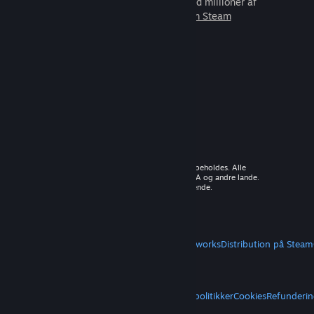
som du kan spille sammen med millioner af
nye venner.
Lær mere om Steam
© 2026 Valve Corporation. Alle rettigheder forbeholdes. Alle
varemærker tilhører deres respektive ejere i USA og andre lande.
Moms inkluderet i alle priser, hvor det er gældende.
Hent mobilapps
STEAM
Om Steam
Steam-abonnentaftale
Steamworks
Distribution på Steam
VALVE
Om Valve
Karriere
Hardware
Genbrug
JURIDISK
Privatliv
Tilgængelighed
Meddelelser og politikker
Cookies
Refunderin
MERE