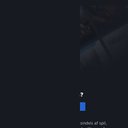
Ny på Steam?
Opret en konto
Det er gratis og nemt. Opdag tusindvis af spil,