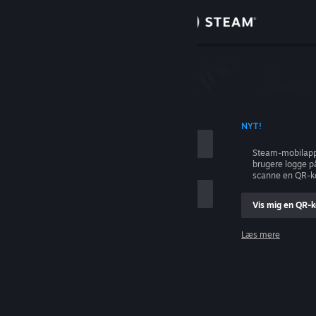
Log på
Butik
Fællesskab
ONTONAVN
NYT!
Om
Steam-mobilapp
brugere logge p
Support
scanne en QR-k
Vis mig en QR-
Skift sprog
Læs mere
Hent Steam-mobilappen
Log på
Vis desktop-webside
Hjælp, jeg kan ikke logge på