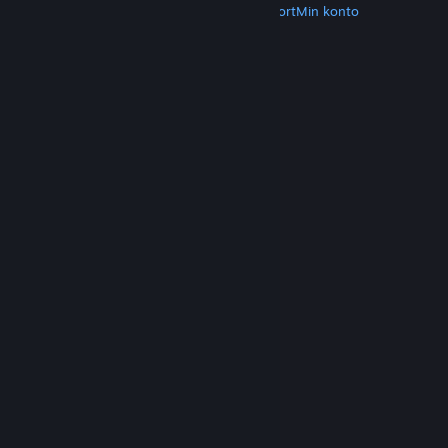
Hent Steam
Hent mobilapps
Kundesupport
Min konto
© Valve Corporation. Alle rettigheder forbeholdes.
Alle varemærker tilhører deres respektive
indehavere i USA og andre lande.
Fortrolighedspolitik
|
Juridisk
|
Tilgængelighed
|
Steam-abonnentaftale
|
Refunderinger
|
Cookies