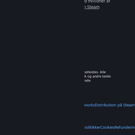
som du kan spille sammen med millioner af
nye venner.
Lær mere om Steam
© 2026 Valve Corporation. Alle rettigheder forbeholdes. Alle
varemærker tilhører deres respektive ejere i USA og andre lande.
Moms inkluderet i alle priser, hvor det er gældende.
Hent mobilapps
STEAM
Om Steam
Steam-abonnentaftale
Steamworks
Distribution på Steam
VALVE
Om Valve
Karriere
Hardware
Genbrug
JURIDISK
Privatliv
Tilgængelighed
Meddelelser og politikker
Cookies
Refunderin
MERE