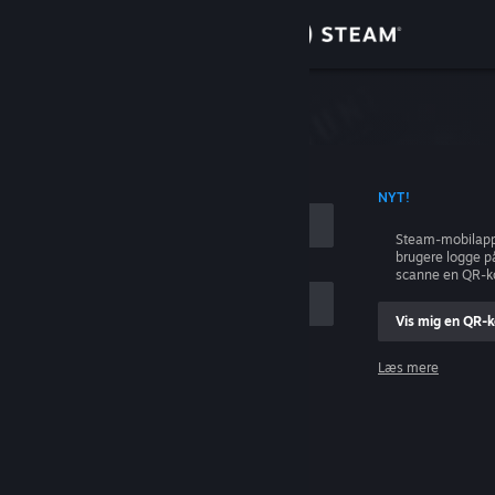
Log på
Butik
Fællesskab
ONTONAVN
NYT!
Om
Steam-mobilapp
brugere logge p
Support
scanne en QR-k
Vis mig en QR-
Skift sprog
Læs mere
Hent Steam-mobilappen
Log på
Vis desktop-webside
Hjælp, jeg kan ikke logge på