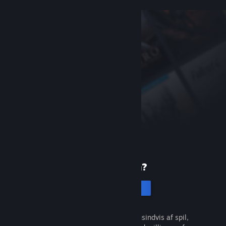
Ny på Steam?
Opret en konto
Det er gratis og nemt. Opdag tusindvis af spil,