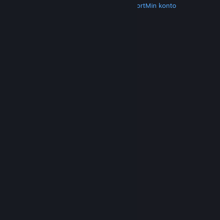
Hent Steam
Hent mobilapps
Kundesupport
Min konto
© Valve Corporation. Alle rettigheder forbeholdes.
Alle varemærker tilhører deres respektive
indehavere i USA og andre lande.
Fortrolighedspolitik
|
Juridisk
|
Tilgængelighed
|
Steam-abonnentaftale
|
Refunderinger
|
Cookies